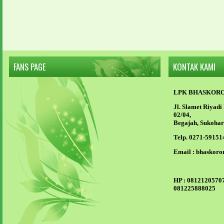
FANS PAGE
KONTAK KAMI
LPK BHASKOR
Jl. Slamet Riyad
02/04,
Begajah, Sukohar
Telp. 0271-59151
Email :
bhaskoro
HP :
08121205707
081225888025