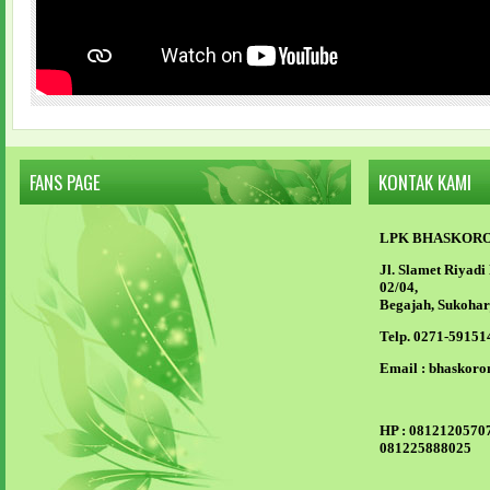
FANS PAGE
KONTAK KAMI
LPK BHASKOR
Jl. Slamet Riyad
02/04,
Begajah, Sukohar
Telp. 0271-59151
Email :
bhaskoro
HP :
08121205707
081225888025