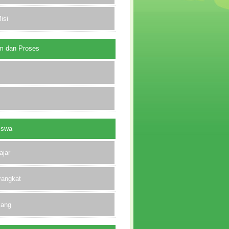
isi
m dan Proses
iswa
ajar
rangkat
lang