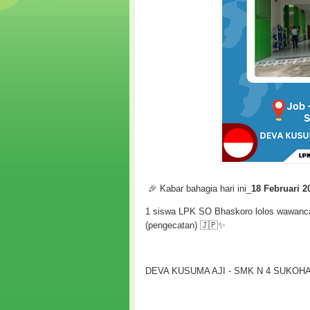
🎉 Kabar bahagia hari ini_
18 Februari 2
1 siswa LPK SO Bhaskoro lolos wawanca
(pengecatan) 🇯🇵✨
DEVA KUSUMA AJI - SMK N 4 SUKOH