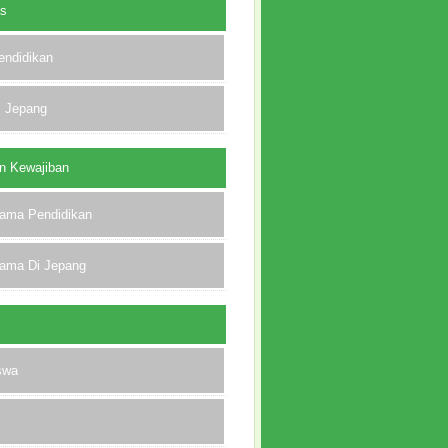
as
endidikan
i Jepang
n Kewajiban
lama Pendidikan
lama Di Jepang
swa