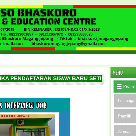
MENU
ENDAFTARAN SISWA BARU SETIAP BULAN NYA, B
Profile
Lembaga
Pemilik
Alamat