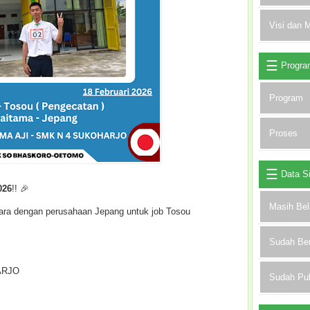
Visi dan M
Progra
Program
Proses
Data S
026
!! 🎉
Masih Bel
ra dengan perusahaan Jepang untuk job Tosou
Sudah Be
ARJO
Sudah Pu