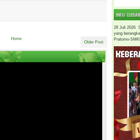
INFO TERBA
28 Juli 2026
yang berangkat 
Home
Pratomo-SMK
Older Post