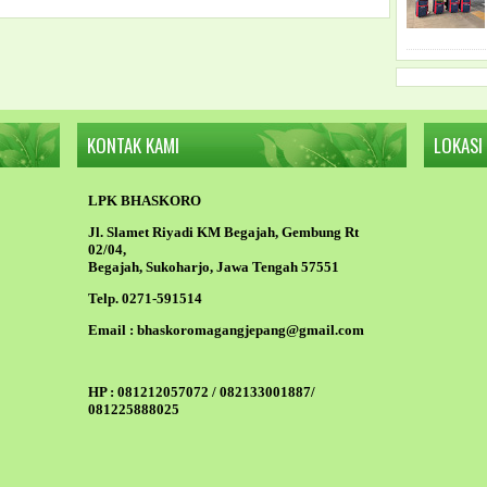
KONTAK KAMI
LOKASI
LPK BHASKORO
Jl. Slamet Riyadi KM Begajah, Gembung Rt
02/04,
Begajah, Sukoharjo, Jawa Tengah 57551
Telp. 0271-591514
Email :
bhaskoromagangjepang@gmail.com
HP :
081212057072 / 082133001887/
081225888025