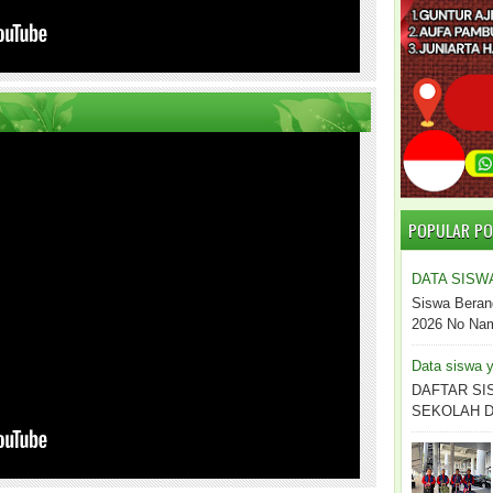
POPULAR P
DATA SISW
Siswa Beran
2026 No Nama
Data siswa y
DAFTAR SI
SEKOLAH DO