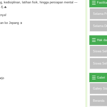
g, kedisiplinan, latihan fisik, hingga persiapan mental —
Fasilit
 💪🔥
Selama P
tnya!
an ke Jepang ✈️
Selama D
Hak da
Siswa Se
Siswa Se
Galeri
arjo
Galery Si
Beranda