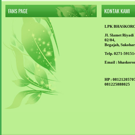
FANS PAGE
KONTAK KAMI
LPK BHASKOR
Jl. Slamet Riyad
02/04,
Begajah, Sukohar
Telp. 0271-59151
Email :
bhaskoro
HP :
08121205707
081225888025