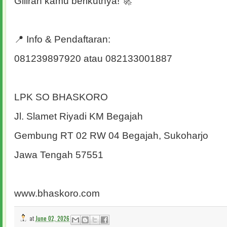
Giliran kamu berikutnya! 🚀
📍 Info & Pendaftaran:
081239897920 atau 082133001887
LPK SO BHASKORO
Jl. Slamet Riyadi KM Begajah
Gembung RT 02 RW 04 Begajah, Sukoharjo
Jawa Tengah 57551
www.bhaskoro.com
at
June 02, 2026