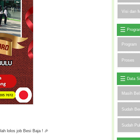
Visi dan M
Progra
Program
Proses
Data S
Masih Bel
Sudah Be
Sudah Pu
ah lolos job Besi Baja ! 🎉