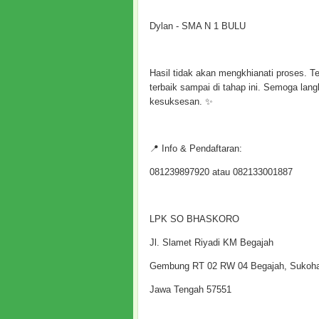
Dylan - SMA N 1 BULU
Hasil tidak akan mengkhianati proses. T
terbaik sampai di tahap ini. Semoga lan
kesuksesan. ✨
📍 Info & Pendaftaran:
081239897920 atau 082133001887
LPK SO BHASKORO
Jl. Slamet Riyadi KM Begajah
Gembung RT 02 RW 04 Begajah, Sukoh
Jawa Tengah 57551