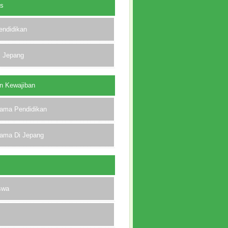
as
endidikan
i Jepang
n Kewajiban
lama Pendidikan
lama Di Jepang
swa