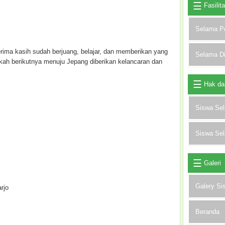
Fasilit
Selama P
erima kasih sudah berjuang, belajar, dan memberikan yang
Selama D
gkah berikutnya menuju Jepang diberikan kelancaran dan
Hak da
Siswa Se
Siswa Se
Galeri
Galery Si
arjo
Beranda