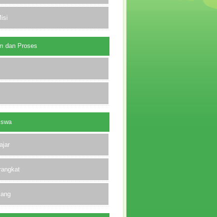
isi
m dan Proses
iswa
ajar
rangkat
lang