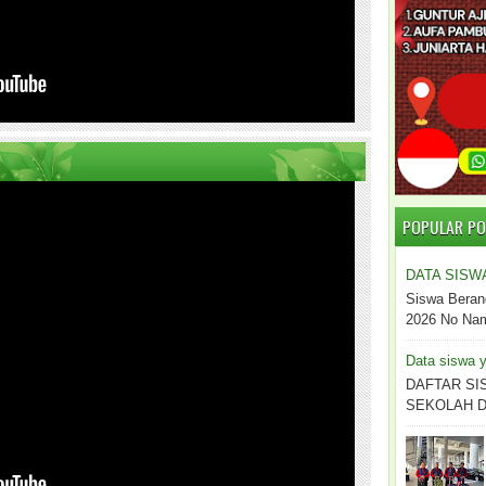
POPULAR P
DATA SISW
Siswa Beran
2026 No Nama
Data siswa y
DAFTAR SI
SEKOLAH DO