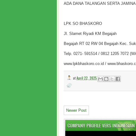
ADA DANA TALANGAN SERTA JAMINA
LPK SO BHASKORO
Jl. Slamet Riyadi KM Begajah
Begajah RT 02 RW 04 Begajah Kec. Suk
Telp. 0271- 591514 / 0812 1205 7072 (W
www.lpkbhaskoro.co.id / www.bhaskoro
at
April 22, 2025
Newer Post
COMPANY PROFILE VERS INDONESIAN