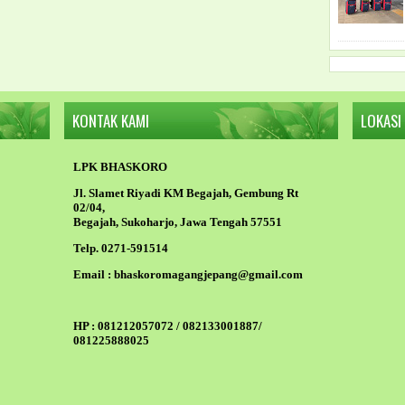
KONTAK KAMI
LOKASI
LPK BHASKORO
Jl. Slamet Riyadi KM Begajah, Gembung Rt
02/04,
Begajah, Sukoharjo, Jawa Tengah 57551
Telp. 0271-591514
Email :
bhaskoromagangjepang@gmail.com
HP :
081212057072 / 082133001887/
081225888025