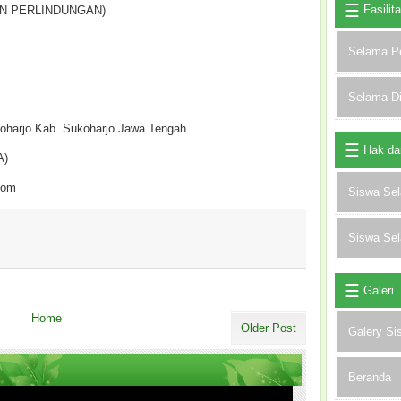
Fasilit
N PERLINDUNGAN)
Selama P
Selama D
oharjo Kab. Sukoharjo Jawa Tengah
Hak da
A)
.com
Siswa Se
Siswa Se
Galeri
Home
Older Post
Galery Si
Beranda