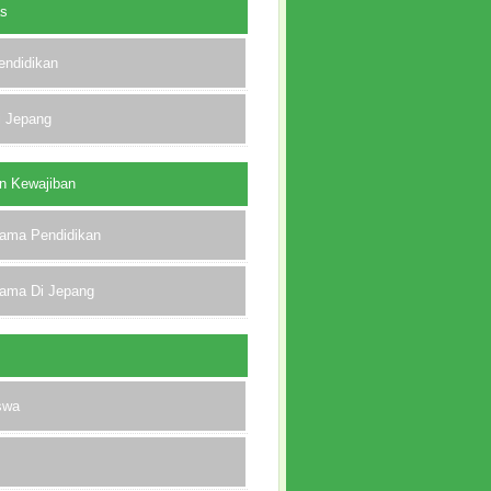
as
endidikan
i Jepang
n Kewajiban
lama Pendidikan
lama Di Jepang
swa