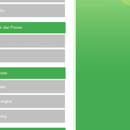
isi
m dan Proses
iswa
ajar
rangkat
lang