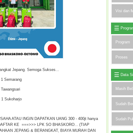
Visi dan M
Progra
Program
Proses
rangkat Jepang. Semoga Sukses...
Data S
n 1 Semarang
Masih Bel
 Tawangsari
a 1 Sukoharjo
Sudah Be
AHA ATAU INGIN DAPATKAN UANG 300 - 400jt hanya
Sudah Pu
 DAFTAR KE ===>>> LPK SO BHASKORO... (TIAP
AHAAN JEPANG & BERANGKAT, BIAYA MURAH DAN