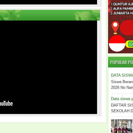
POPULAR P
DATA SISW
Siswa Beran
2026 No Nama
Data siswa y
DAFTAR SI
SEKOLAH DO