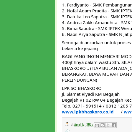
1.
Ferdiyanto - SMK Pembangunan
2. Nofal Adam Pradita - SMK IPTE
3. Datuka Leo Saputra - SMK IPTE
4. Andrea Zakki Amandhita - SMK
5. Bima Saputra - SMK IPTEK Weru
6. Nabil Arya Saputra - SMK N Jati
Semoga dilancarkan untuk proses
bekerja ke jepang
BAGI YANG INGIN MENCARI MOD
400jt hnya dalam waktu 3th. SI
BHASKORO... (TIAP BULAN ADA 
BERANGKAT, BIAYA MURAH DAN 
PERLINDUNGAN)
LPK SO BHASKORO
Jl. Slamet Riyadi KM Begajah
Begajah RT 02 RW 04 Begajah Kec.
Telp. 0271- 591514 / 0812 1205
www.lpkbhaskoro.co.id
/
www
at
April 17, 2025