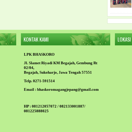
KONTAK KAMI
LOKASI
LPK BHASKORO
Jl. Slamet Riyadi KM Begajah, Gembung Rt
02/04,
Begajah, Sukoharjo, Jawa Tengah 57551
Telp. 0271-591514
Email :
bhaskoromagangjepang@gmail.com
HP :
081212057072 / 082133001887/
081225888025