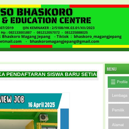
MENU
NDAFTARAN SISWA BARU SETIAP BULAN NYA, BU
Profile
Lembaga
Pemilik
Alamat