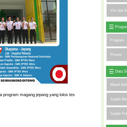
Visi dan M
Progra
Program
Proses
Data S
Masih Bel
a program magang jepang yang lolos tes
Sudah Be
Sudah Pu