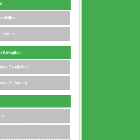
as
endidikan
i Jepang
n Kewajiban
lama Pendidikan
lama Di Jepang
swa