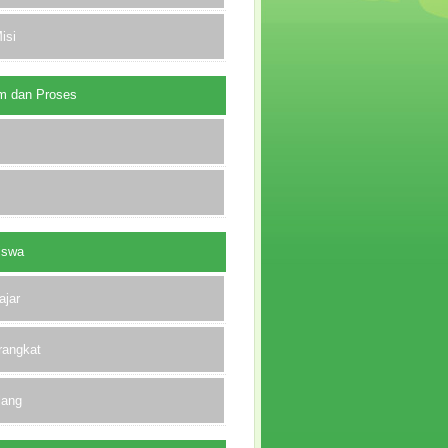
isi
m dan Proses
iswa
ajar
rangkat
lang