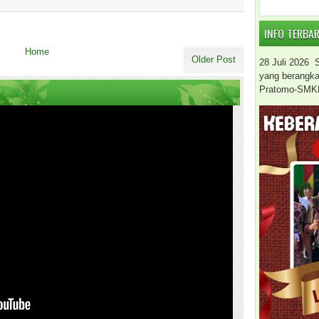
INFO TERBA
Home
Older Post
28 Juli 2026
yang berangkat 
Pratomo-SMK