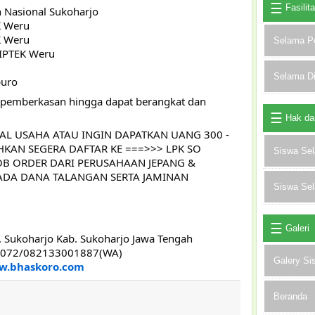
Fasilit
 Nasional Sukoharjo
K Weru
K Weru
Selama P
 IPTEK Weru
Selama D
puro
 pemberkasan hingga dapat berangkat dan
Hak da
AL USAHA ATAU INGIN DAPATKAN UANG 300 -
LAHKAN SEGERA DAFTAR KE ===>>> LPK SO
Siswa Se
JOB ORDER DARI PERUSAHAAN JEPANG &
ADA DANA TALANGAN SERTA JAMINAN
Siswa Se
Galeri
 Sukoharjo Kab. Sukoharjo Jawa Tengah
 7072/082133001887(WA)
Galery Si
.bhaskoro.com
Beranda